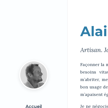
Ala
Artisan. J
Façonner la m
besoins vita
m’abriter, m
bon usage de
m’apaisent ég
Je ne négoci
Accueil